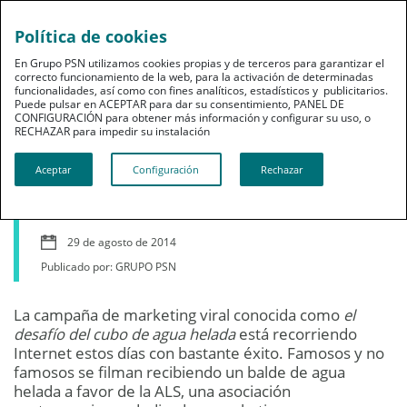
Política de cookies
En Grupo PSN utilizamos cookies propias y de terceros para garantizar el
correcto funcionamiento de la web, para la activación de determinadas
funcionalidades, así como con fines analíticos, estadísticos y publicitarios.
Puede pulsar en ACEPTAR para dar su consentimiento, PANEL DE
CONFIGURACIÓN para obtener más información y configurar su uso, o
Dependencia
RECHAZAR para impedir su instalación​​​​​​​
Cubos de agua helada,
Aceptar
Configuración
Rechazar
¿pero qué es la ELA?
29 de agosto de 2014
Publicado por: GRUPO PSN
La campaña de marketing viral conocida como
el
desafío del cubo de agua helada
está recorriendo
Internet estos días con bastante éxito. Famosos y no
famosos se filman recibiendo un balde de agua
helada a favor de la ALS, una asociación