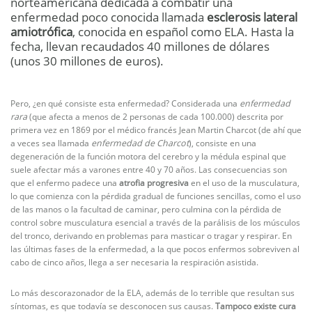
norteamericana dedicada a combatir una
enfermedad poco conocida llamada
esclerosis lateral
amiotrófica
, conocida en español como ELA. Hasta la
fecha, llevan recaudados 40 millones de dólares
(unos 30 millones de euros).
Pero, ¿en qué consiste esta enfermedad? Considerada una
enfermedad
rara
(que afecta a menos de 2 personas de cada 100.000) descrita por
primera vez en 1869 por el médico francés Jean Martin Charcot (de ahí que
a veces sea llamada
enfermedad de Charcot
), consiste en una
degeneración de la función motora del cerebro y la médula espinal que
suele afectar más a varones entre 40 y 70 años. Las consecuencias son
que el enfermo padece una
atrofia progresiva
en el uso de la musculatura,
lo que comienza con la pérdida gradual de funciones sencillas, como el uso
de las manos o la facultad de caminar, pero culmina con la pérdida de
control sobre musculatura esencial a través de la parálisis de los músculos
del tronco, derivando en problemas para masticar o tragar y respirar. En
las últimas fases de la enfermedad, a la que pocos enfermos sobreviven al
cabo de cinco años, llega a ser necesaria la respiración asistida.
Lo más descorazonador de la ELA, además de lo terrible que resultan sus
síntomas, es que todavía se desconocen sus causas.
Tampoco existe cura