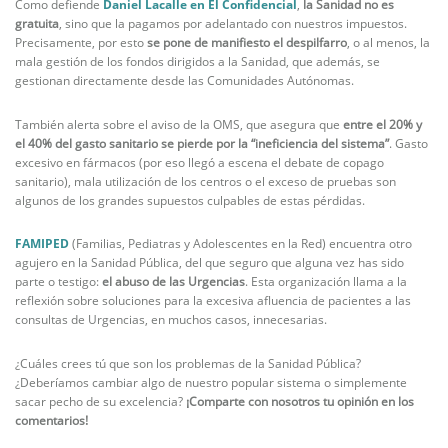
Como defiende
Daniel Lacalle en El Confidencial
,
la Sanidad no es
gratuita
, sino que la pagamos por adelantado con nuestros impuestos.
Precisamente, por esto
se pone de manifiesto el despilfarro
, o al menos, la
mala gestión de los fondos dirigidos a la Sanidad, que además, se
gestionan directamente desde las Comunidades Autónomas.
También alerta sobre el aviso de la OMS, que asegura que
entre el 20% y
el 40% del gasto sanitario se pierde por la “ineficiencia del sistema”
. Gasto
excesivo en fármacos (por eso llegó a escena el debate de copago
sanitario), mala utilización de los centros o el exceso de pruebas son
algunos de los grandes supuestos culpables de estas pérdidas.
FAMIPED
(Familias, Pediatras y Adolescentes en la Red) encuentra otro
agujero en la Sanidad Pública, del que seguro que alguna vez has sido
parte o testigo:
el abuso de las Urgencias
. Esta organización llama a la
reflexión sobre soluciones para la excesiva afluencia de pacientes a las
consultas de Urgencias, en muchos casos, innecesarias.
¿Cuáles crees tú que son los problemas de la Sanidad Pública?
¿Deberíamos cambiar algo de nuestro popular sistema o simplemente
sacar pecho de su excelencia?
¡Comparte con nosotros tu opinión en los
comentarios!