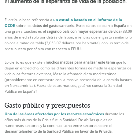
el
aumento de la esperanza de vida de la población
.
El artículo hace referencia a
un estudio basado en el informe de la
OCDE
sobre los
datos del gasto sanitario
. Estos datos colocan a
España
en
una gran situación: es el
segundo país con mayor esperanza de vida
(83.09
años de media) solo por detrás de Japón, mientras que el gasto sanitario lo
coloca a mitad de tabla (3,053.07 dólares por habitante), con un tercio de
presupuesto per cápita con respecto a EEUU.
Lo cierto es que existen
muchos matices para analizar este tema
que lo
dejan en entredicho, como las diferentes formas de medir la esperanza de
vida o los factores externos, léase la afamada dieta mediterránea
(probablemente en contraste con la masiva presencia de la comida basura
en Norteamérica). Fuera de estos matices, ¿cuánto cuesta la Sanidad
Pública en España?
Gasto público y presupuestos
Una de las áreas afectadas por los recortes económicos
durante los
años más duros de la Crisis fue la Sanidad. De ahí las quejas de
numerosos sectores y la continua lucha entre sectores sobre el
desmantelamiento de la Sanidad Pública en favor de la Privada
.