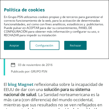
Política de cookies
En Grupo PSN utilizamos cookies propias y de terceros para garantizar el
correcto funcionamiento de la web, para la activación de determinadas
funcionalidades, así como con fines analíticos, estadísticos y publicitarios.
Puede pulsar en ACEPTAR para dar su consentimiento, PANEL DE
CONFIGURACIÓN para obtener más información y configurar su uso, o
Ahorro
RECHAZAR para impedir su instalación​​​​​​​
¿Cuánto cuesta la
Aceptar
Configuración
Rechazar
Sanidad en España?
03 de noviembre de 2016
Publicado por: GRUPO PSN
El
blog Magnet
reflexionaba sobre la incapacidad de
EEUU de dar con una
solución para su sistema
nacional de salud
. La Sanidad norteamericana es la
más cara (con diferencia) del mundo occidental,
mientras que sus resultados no se ven reflejados en