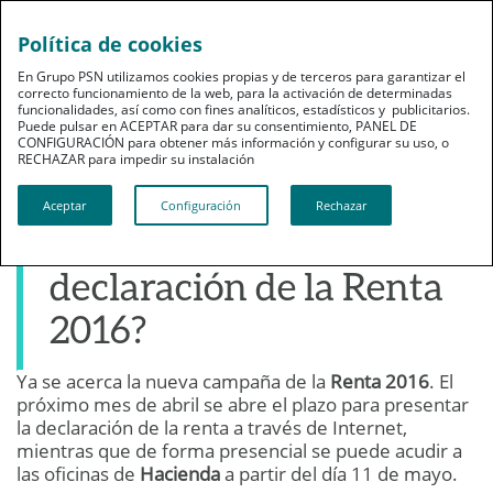
Política de cookies
En Grupo PSN utilizamos cookies propias y de terceros para garantizar el
correcto funcionamiento de la web, para la activación de determinadas
funcionalidades, así como con fines analíticos, estadísticos y publicitarios.
Puede pulsar en ACEPTAR para dar su consentimiento, PANEL DE
CONFIGURACIÓN para obtener más información y configurar su uso, o
Ahorro
RECHAZAR para impedir su instalación​​​​​​​
¿Conoces el calendario
Aceptar
Configuración
Rechazar
para presentar la
declaración de la Renta
2016?
Ya se acerca la nueva campaña de la
Renta 2016
. El
07 de marzo de 2017
próximo mes de abril se abre el plazo para presentar
Publicado por: GRUPO PSN
la declaración de la renta a través de Internet,
mientras que de forma presencial se puede acudir a
las oficinas de
Hacienda
a partir del día 11 de mayo.