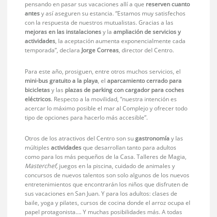
pensando en pasar sus vacaciones allí a que
reserven cuanto
antes
y así aseguren su estancia. “Estamos muy satisfechos
con la respuesta de nuestros mutualistas. Gracias a las
mejoras en las instalaciones
y la
ampliación de servicios y
actividades
, la aceptación aumenta exponencialmente cada
temporada”, declara
Jorge Correas
, director del Centro.
Para este año, prosiguen, entre otros muchos servicios, el
mini-bus gratuito a la playa
, el
aparcamiento cerrado para
bicicletas
y las
plazas de parking con cargador para coches
eléctricos
. Respecto a la movilidad, “nuestra intención es
acercar lo máximo posible el mar al Complejo y ofrecer todo
tipo de opciones para hacerlo más accesible”.
Otros de los atractivos del Centro son su
gastronomía
y las
múltiples
actividades
que desarrollan tanto para adultos
como para los más pequeños de la Casa. Talleres de Magia,
Masterchef,
juegos en la piscina, cuidado de animales y
concursos de nuevos talentos son solo algunos de los nuevos
entretenimientos que encontrarán los niños que disfruten de
sus vacaciones en San Juan. Y para los adultos: clases de
baile, yoga y pilates, cursos de cocina donde el arroz ocupa el
papel protagonista…. Y muchas posibilidades más. A todas