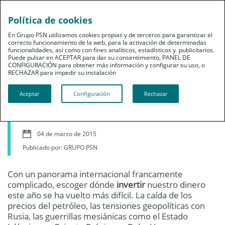
Política de cookies
En Grupo PSN utilizamos cookies propias y de terceros para garantizar el
correcto funcionamiento de la web, para la activación de determinadas
funcionalidades, así como con fines analíticos, estadísticos y publicitarios.
Puede pulsar en ACEPTAR para dar su consentimiento, PANEL DE
CONFIGURACIÓN para obtener más información y configurar su uso, o
Ahorro
RECHAZAR para impedir su instalación​​​​​​​
Cómo invertir en los
Aceptar
Configuración
Rechazar
emergentes en 2015
04 de marzo de 2015
Publicado por: GRUPO PSN
Con un panorama internacional francamente
complicado, escoger dónde
invertir
nuestro dinero
este año se ha vuelto más difícil. La caída de los
precios del petróleo, las tensiones geopolíticas con
Rusia, las guerrillas mesiánicas como el Estado