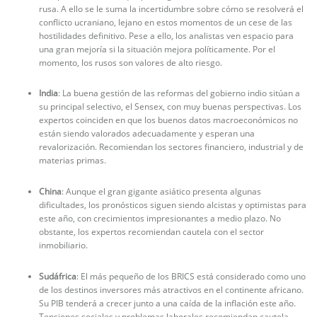
rusa. A ello se le suma la incertidumbre sobre cómo se resolverá el
conflicto ucraniano, lejano en estos momentos de un cese de las
hostilidades definitivo. Pese a ello, los analistas ven espacio para
una gran mejoría si la situación mejora políticamente. Por el
momento, los rusos son valores de alto riesgo.
India
: La buena gestión de las reformas del gobierno indio sitúan a
su principal selectivo, el Sensex, con muy buenas perspectivas. Los
expertos coinciden en que los buenos datos macroeconómicos no
están siendo valorados adecuadamente y esperan una
revalorización. Recomiendan los sectores financiero, industrial y de
materias primas.
China
: Aunque el gran gigante asiático presenta algunas
dificultades, los pronósticos siguen siendo alcistas y optimistas para
este año, con crecimientos impresionantes a medio plazo. No
obstante, los expertos recomiendan cautela con el sector
inmobiliario.
Sudáfrica
: El más pequeño de los BRICS está considerado como uno
de los destinos inversores más atractivos en el continente africano.
Su PIB tenderá a crecer junto a una caída de la inflación este año.
Tensiones sociales y problemas laborales recomiendan cautela