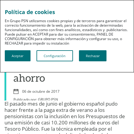
Política de cookies
En Grupo PSN utilizamos cookies propias y de terceros para garantizar el
correcto funcionamiento de la web, para la activación de determinadas
funcionalidades, así como con fines analíticos, estadísticos y publicitarios.
Puede pulsar en ACEPTAR para dar su consentimiento, PANEL DE
CONFIGURACIÓN para obtener más información y configurar su uso, o
Ahorro
RECHAZAR para impedir su instalación​​​​​​​
Cómo y cuándo
Aceptar
Configuración
Rechazar
preocuparse por el
ahorro
06 de octubre de 2017
Publicado por: GRUPO PSN
El pasado mes de junio el gobierno español pudo
hacer frente a la paga extra de verano a los
pensionistas con la inclusión en los Presupuestos de
una emisión de casi 10.200 millones de euros del
Tesoro Público. Fue la técnica empleada por el