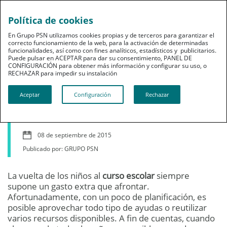
Política de cookies
En Grupo PSN utilizamos cookies propias y de terceros para garantizar el
correcto funcionamiento de la web, para la activación de determinadas
funcionalidades, así como con fines analíticos, estadísticos y publicitarios.
Puede pulsar en ACEPTAR para dar su consentimiento, PANEL DE
CONFIGURACIÓN para obtener más información y configurar su uso, o
Ahorro
RECHAZAR para impedir su instalación​​​​​​​
Cómo ahorrar en la
Aceptar
Configuración
Rechazar
vuelta al ‘cole’
08 de septiembre de 2015
Publicado por: GRUPO PSN
La vuelta de los niños al
curso escolar
siempre
supone un gasto extra que afrontar.
Afortunadamente, con un poco de planificación, es
posible aprovechar todo tipo de ayudas o reutilizar
varios recursos disponibles. A fin de cuentas, cuando