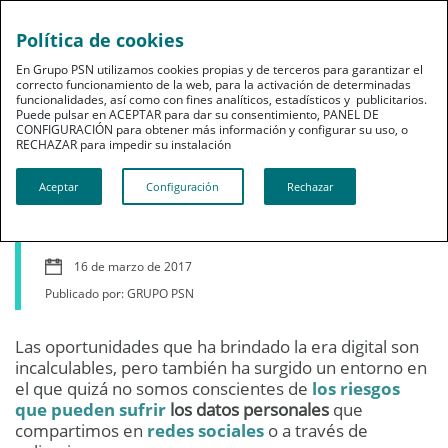
Política de cookies
En Grupo PSN utilizamos cookies propias y de terceros para garantizar el
correcto funcionamiento de la web, para la activación de determinadas
funcionalidades, así como con fines analíticos, estadísticos y publicitarios.
Puede pulsar en ACEPTAR para dar su consentimiento, PANEL DE
CONFIGURACIÓN para obtener más información y configurar su uso, o
Profesionales
RECHAZAR para impedir su instalación​​​​​​​
Ciberseguridad en el
Aceptar
Configuración
Rechazar
mundo de los seguros
16 de marzo de 2017
Publicado por: GRUPO PSN
Las oportunidades que ha brindado la era digital son
incalculables, pero también ha surgido un entorno en
el que quizá no somos conscientes de
los
riesgos
que pueden sufrir
los datos personales
que
compartimos en
redes sociales
o a través de