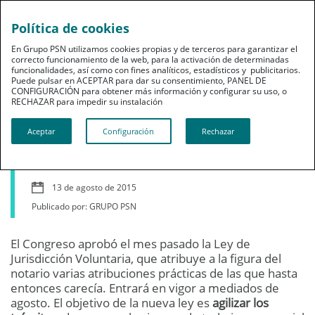
Política de cookies
En Grupo PSN utilizamos cookies propias y de terceros para garantizar el
correcto funcionamiento de la web, para la activación de determinadas
funcionalidades, así como con fines analíticos, estadísticos y publicitarios.
Puede pulsar en ACEPTAR para dar su consentimiento, PANEL DE
CONFIGURACIÓN para obtener más información y configurar su uso, o
Ahorro
RECHAZAR para impedir su instalación​​​​​​​
Casarse y reclamar
Aceptar
Configuración
Rechazar
deudas ante notario
13 de agosto de 2015
Publicado por: GRUPO PSN
El Congreso aprobó el mes pasado la Ley de
Jurisdicción Voluntaria, que atribuye a la figura del
notario varias atribuciones prácticas de las que hasta
entonces carecía. Entrará en vigor a mediados de
agosto. El objetivo de la nueva ley es
agilizar los