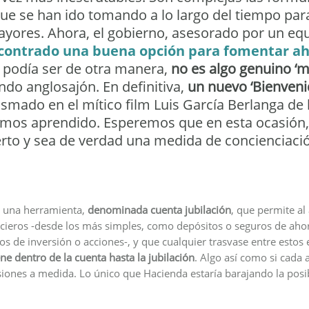
que se han ido tomando a lo largo del tiempo para
ayores. Ahora, el gobierno, asesorado por un equ
contrado una buena opción para fomentar aho
 podía ser de otra manera,
no es algo genuino ‘m
do anglosajón. En definitiva,
un nuevo ‘Bienveni
asmado en el mítico film Luis García Berlanga de 
mos aprendido. Esperemos que en esta ocasión, l
rto y sea de verdad una medida de concienciació
de una herramienta,
denominada cuenta jubilación
, que permite al
ncieros -desde los más simples, como depósitos o seguros de aho
s de inversión o acciones-, y que cualquier trasvase entre estos
ene dentro de la cuenta hasta la jubilación
. Algo así como si cada
iones a medida. Lo único que Hacienda estaría barajando la posib