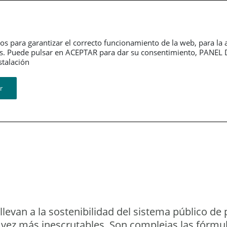
Dependencia
Grupo PSN
Jubilación
P
os para garantizar el correcto funcionamiento de la web, para la 
tarios. Puede pulsar en ACEPTAR para dar su consentimiento, PA
ión​​​​​​​
r
 Marshall’ de la
levan a la sostenibilidad del sistema público de
 vez más inescrutables. Son complejas las fórm