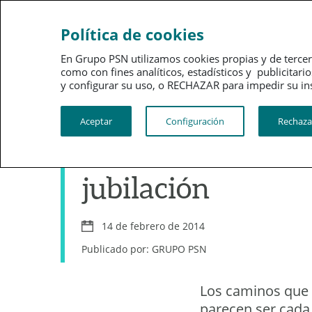
Ahorro
Bienestar
Política de cookies
En Grupo PSN utilizamos cookies propias y de tercer
como con fines analíticos, estadísticos y publici
y configurar su uso, o RECHAZAR para impedir su instalac
Ahorro
Aceptar
Configuración
Rechaza
Bienvenido al ‘Mr.
jubilación
14 de febrero de 2014
Publicado por: GRUPO PSN
Los caminos que l
parecen ser cada