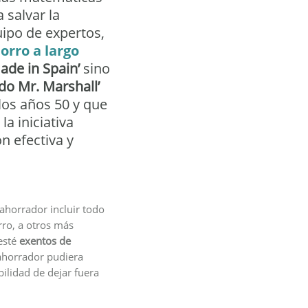
 salvar la
ipo de expertos,
rro a largo
ade in Spain’
sino
do Mr. Marshall’
los años 50 y que
a iniciativa
n efectiva y
 ahorrador incluir todo
rro, a otros más
 esté
exentos de
 ahorrador pudiera
ilidad de dejar fuera