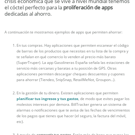
crisis económica que se vive a nivel mundial tenemos
el cóctel perfecto para la
proliferación de apps
dedicadas al ahorro.
A continuación te mostramos ejemplos de apps que permiten ahorrar:
En tus compras. Hay aplicaciones que permiten escanear el código
de barras de los productos que necesitas en tu lista de la compra y
te señalan en qué comercio lo venden al precio más barato
(SuperTruper). La app Gasolineras España señala las estaciones de
servicio más cercanas y baratas a tu posición de GPS. Otras
aplicaciones permiten descargar cheques descuentos y cupones
para ahorrar (Tiendeo, SnipSnap, RetailMeNot, Groupon…).
En la gestión de tu dinero. Existen aplicaciones que permiten
planificar tus ingresos y tus gastos
, de modo que evites pagar los
molestos intereses por demora. BillTracker genera un sistema de
alarmas o notificaciones que te avisa de las fechas de vencimientos
de los pagos que tienes que hacer (el seguro, la factura del móvil,
etc).
A través de
compartir tus gastos
. Están más de boga que nunca las