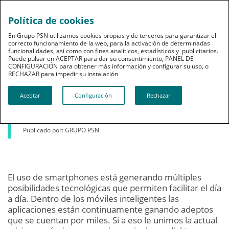
Política de cookies
En Grupo PSN utilizamos cookies propias y de terceros para garantizar el
correcto funcionamiento de la web, para la activación de determinadas
funcionalidades, así como con fines analíticos, estadísticos y publicitarios.
Puede pulsar en ACEPTAR para dar su consentimiento, PANEL DE
CONFIGURACIÓN para obtener más información y configurar su uso, o
Ahorro
RECHAZAR para impedir su instalación​​​​​​​
Apps para ahorrar
Aceptar
Configuración
Rechazar
02 de febrero de 2015
Publicado por: GRUPO PSN
El uso de smartphones está generando múltiples
posibilidades tecnológicas que permiten facilitar el día
a día. Dentro de los móviles inteligentes las
aplicaciones están continuamente ganando adeptos
que se cuentan por miles. Si a eso le unimos la actual